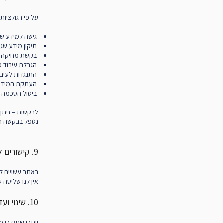
על פי רגולציות פרטיות שו
גישה למידע שנ
תיקון מידע שגוי
בקשת מחיקה (
הגבלת עיבוד מ
התנגדות לעיבו
העתקת המידע (a Portability
ביטול הסכמה 
לבקשות – ניתן ל
נטפל בבקשה תו
9. קישורים לאתרים חיצוניים
באתר עשויים לה
אין לנו שליטה 
10. שינוי ועדכון מדיניות
ייתכן שנעדכן מ