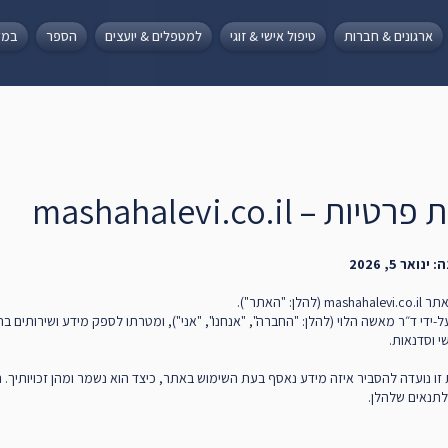
ארגונים & חברות
טיפול אישי & זוגי
למטפלים & יועצים
הספר
במד
ות – mashahalevi.co.il
ואר 5, 2026
לן: "האתר").
ידי ד״ר מאשה הלוי (להלן: "החברה", "אנחנו", "אני"), ומטרתו לספק מידע ושירותים 
שי וסדנאות.
 זו נועדה להסביר איזה מידע נאסף בעת השימוש באתר, כיצד הוא נשמר ומהן זכויותיך.
תנאים שלהלן.