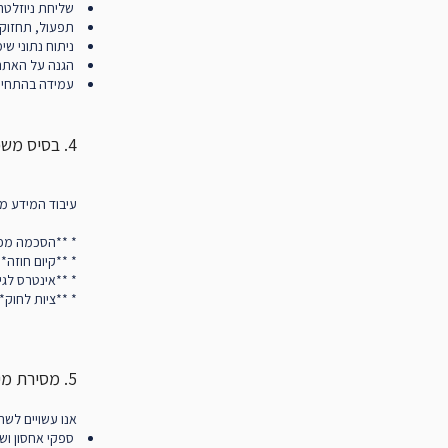
שליחת ניוזלטר 
תפעול, תחזוקה
ניתוח נתוני שי
הגנה על האתר 
עמידה בהתחייבו
4. בסיס משפטי לעיבוד מידע (בהתאם ל-GDPR כאשר נדרש)
עיבוד המידע מ
* **הסכמה מפו
* **קיום חוזה*
* **אינטרס לגי
* **ציות לחוק*
5. מסירת מידע לצד שלישי
אנו עשויים לשת
ספקי אחסון וש