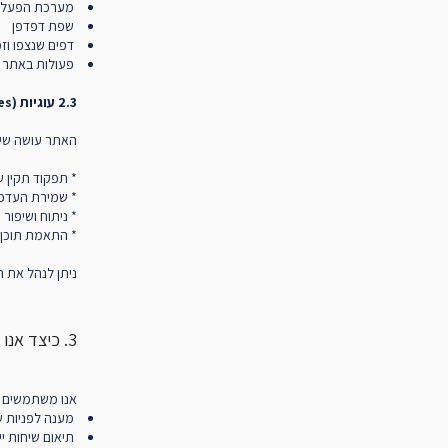
מערכת הפעל
שפת דפדפן
דפים שנצפו וזמ
פעולות באתר (click-stream
2.3 עוגיות (Cookies) וטכנולוגיות מעקב
האתר עושה שימו
* תפקוד תקין 
* שמירת העד
* ניתוח ושיפור האתר 
* התאמת תוכן ו
ניתן לנהל את ה
3. כיצד אנו משתמשים במידע
אנו משתמשים בנ
מענה לפניות ש
תיאום שיחות י