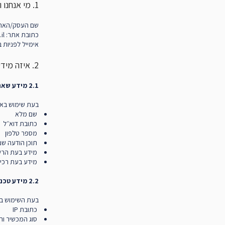
1. מי אנחנו וכיצד ניתן ליצור קשר
שם העסק/האת
כתובת אתר: https://mashahalevi.co.il
אימייל לפניות בנושא פרטיות
2. איזה מידע אנו אוספים
2.1 מידע שאת מספקת לנו במודע
בעת שימוש באתר
שם מלא
כתובת דוא״ל
מספר טלפון
תוכן הודעה שנ
מידע בעת הרשמ
מידע בעת רכישת
2.2 מידע טכני הנאסף אוטומטית
בעת השימוש בא
כתובת IP
סוג המכשיר וה