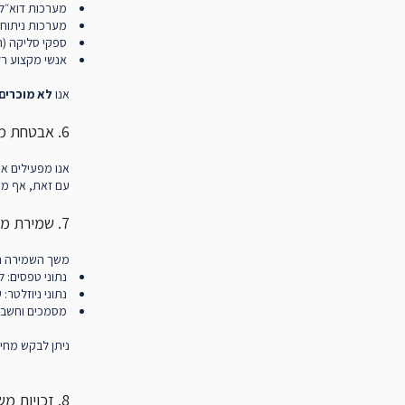
מערכות דוא״ל ושיווק (כגון veCampaign
מערכות ניתוח נתונים (כגו
ספקי סליקה (ר
אנשי מקצוע רלו
אנו
לא מוכרים 
6. אבטחת מידע
אנו מפעילים אמ
עם זאת, אף מער
7. שמירת מידע
משך השמירה נק
נתוני טפסים: ל
נתוני ניוזלטר
מסמכים וחשבונ
ניתן לבקש מחי
8. זכויות משתמשות/ים