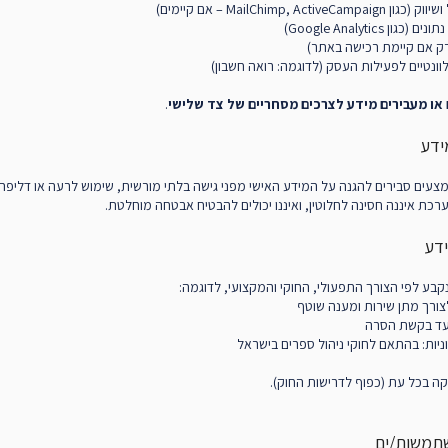
MailChimp, Acti – אם קיימים)
ן Google Analytics)
ק אם קיימת רכישה באתר)
ונטיים לפעילות העסק (לדוגמה: רואה חשבון)
או מעבירים מידע לצרכים מסחריים של צד שלישי
.
צעים סבירים להגנה על המידע האישי מפני גישה בלתי מורשית, שימוש לרעה או דליפה.
כת איננה חסינה לחלוטין, ואיננו יכולים להבטיח אבטחה מוחלטת.
בע לפי הצורך התפעולי, החוקי והמקצועי, לדוגמה:
צורך מתן שירות ומענה שוטף
: עד בקשת הסרה
יות: בהתאם לחוקי ניהול ספרים בישראל
קה בכל עת (כפוף לדרישות החוק).