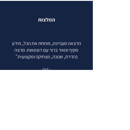
המלצות
הרצאה מעניינת, פותחת את הכל, מידע
מקיף ומאד ברור עם דוגמאות. מרצה
נהדרת, שנונה, מצחיקה ומקצועית."
יחסים במאה ה21-
איך אנחנו בוחרים בני
לאן? בין מונוגמיה
זוג ולמה זה מסתבך
לפוליאמוריה
- דנה
אחר כך?
קנאה רומנטית